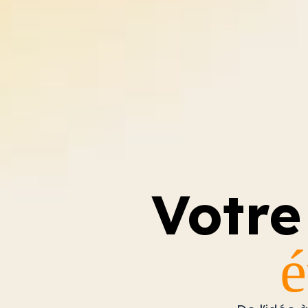
Votre
é