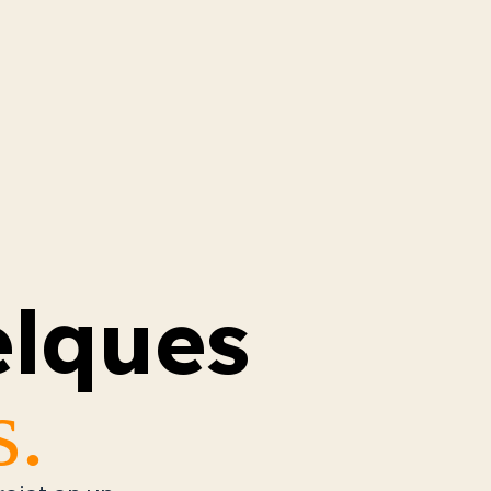
elques
s.